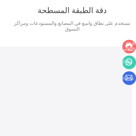
دقة الطبقة المسطحة
تستخدم على نطاق واسع في المصانع والمستودعات ومراكز
التسوق
الخط
الساخن:
+86
17853992126
المواعد:
8:00
8617568107989
-
17:30
sales01@cnfuji.cn